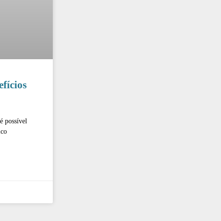
fícios
é possível
ico