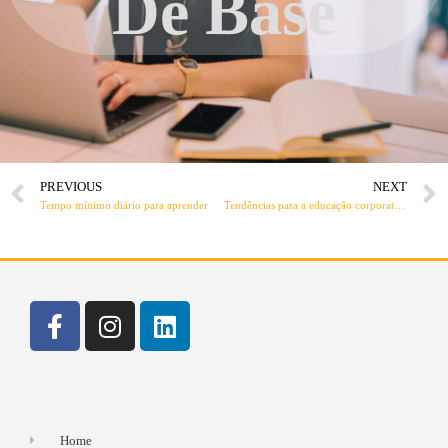
De Base
PREVIOUS
NEXT
Tempo mínimo diário para aprender
Tendências para a educação corporativa em 2019
Home