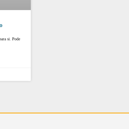
o
para si. Pode