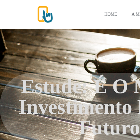
HOME
A M
Estude: É O 
Investimento
Futuro