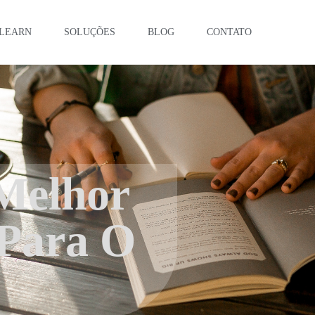
LEARN
SOLUÇÕES
BLOG
CONTATO
Melhor
 Para O