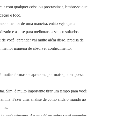
rair com qualquer coisa ou procrastinar, lembre-se que
icação e foco.
dendo melhor de uma maneira, então veja quais
izado e as use para melhorar os seus resultados.
 de você, aprender vai muito além disso, precisa de
 a melhor maneira de absorver conhecimento.
 muitas formas de aprender, por mais que ler possa
tar. Sim, é muito importante tirar um tempo para você
a, família. Fazer uma análise de como anda o mundo ao
dades.
de conhecimento, é o que falam sobre você aprender