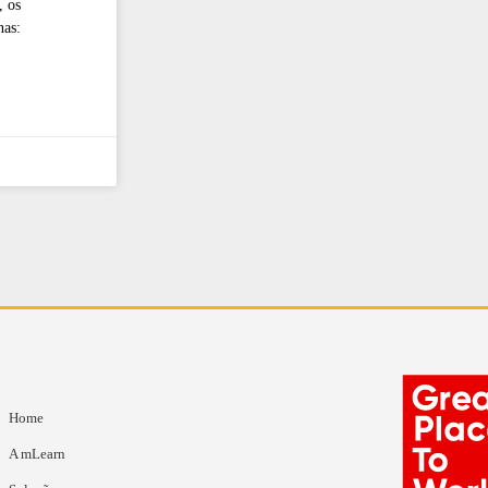
, os
nas:
Home
A mLearn