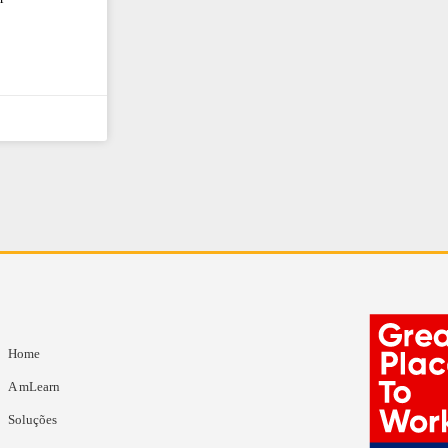
Home
A mLearn
Soluções