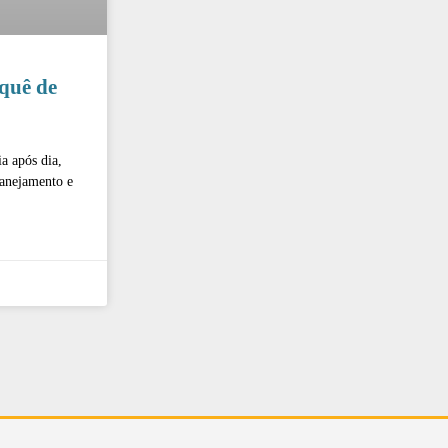
rquê de
a após dia,
lanejamento e