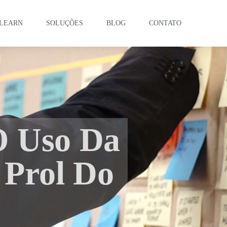
LEARN
SOLUÇÕES
BLOG
CONTATO
 O Uso Da
 Prol Do