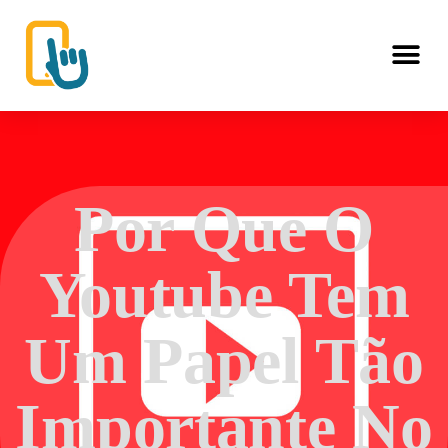
Por Que O
Youtube Tem
Um Papel Tão
Importante No