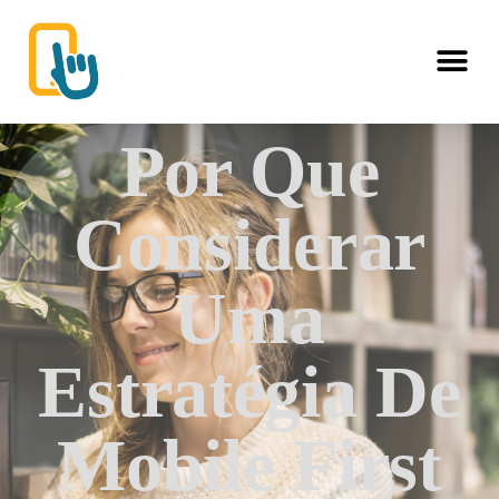
Por Que
Considerar
Uma
Estratégia De
Mobile First