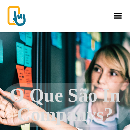
O Que São In
Companys?