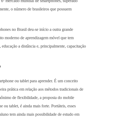
a o 6º mercado mundial de smartphones, superado
mente, o número de brasileiros que possuem
ones no Brasil deu-se início a outra grande
eito moderno de aprendizagem móvel que tem
 educação a distância e, principalmente, capacitação
?
artphone ou tablet para aprender. É um conceito
ira prática em relação aos métodos tradicionais de
inônimo de flexibilidade, a proposta do mobile
 ou tablet, é ainda mais forte. Portáteis, esses
 aluno tem ainda mais possibilidade de estudo em