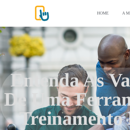
HOME
A M
Entenda As Va
De Uma Ferra
Treinamento 