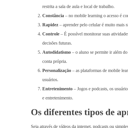
restrita a sala de aula e local de trabalho.
Constância
–
no mobile learning o acesso é con
Rapidez
–
aprender pelo celular é muito mais 
Controle
–
É possível monitorar suas atividade
decisões futuras.
Autodidatismo
–
o aluno se permite ir além do
conta própria.
Personalização
–
as plataformas de mobile lea
usuários.
Entretenimento
–
Jogos e podcasts, os usuár
e entretenimento.
Os diferentes tipos de a
Seja através de vídeos da internet, podcasts ou simple