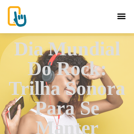
Dia Mundial
Do Rock:
Trilha Sonora
Para Se
Manter