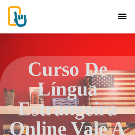
Curso De
Língua
Estrangeira
Online Vale A