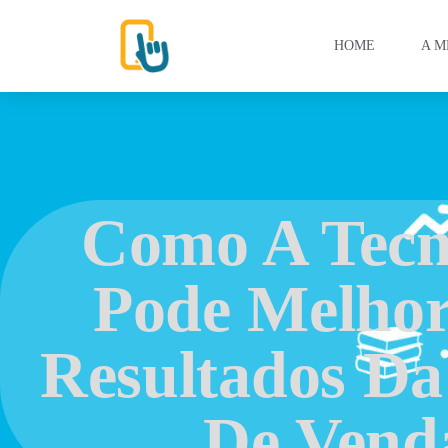
HOME
A M
Como A Tecn
Pode Melhor
Resultados Da
De Vend