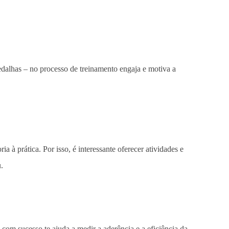
dalhas – no processo de treinamento engaja e motiva a
a à prática. Por isso, é interessante oferecer atividades e
.
 com sucesso te ajuda a medir a aderência e a eficiência da