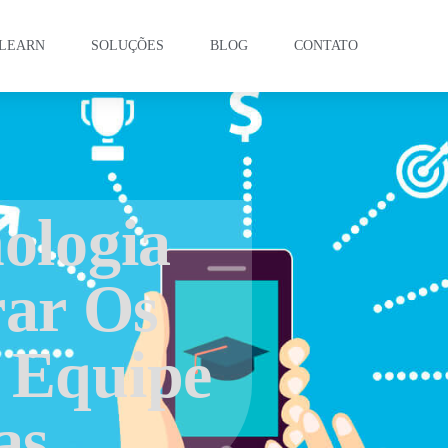
LEARN
SOLUÇÕES
BLOG
CONTATO
ologia
ar Os
 Equipe
as