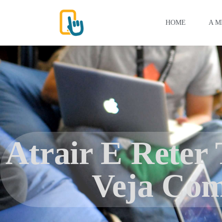
HOME
A M
Atrair E Reter 
Veja Co