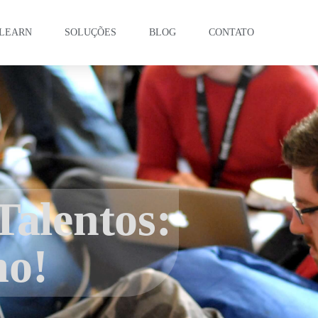
LEARN
SOLUÇÕES
BLOG
CONTATO
Talentos:
mo!